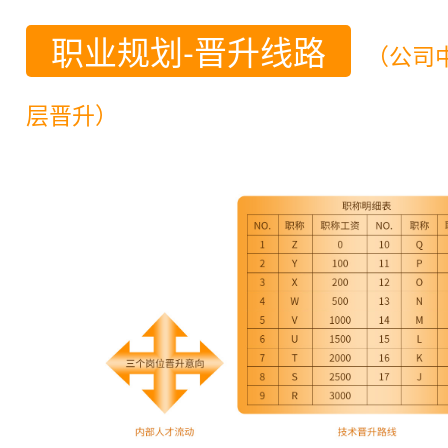
职业规划-晋升线路
（公司
层晋升）