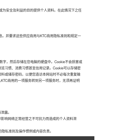
或为安全及利益的目的提供个人资料。在此情况下之任
息。并要求这些供应商用与KTC商用隐私准则和规定一
数字，然后存储在您电脑的硬盘中。Cookie不会损害或
览习惯、消费习惯甚至信用记录。Cookie可以存储密
息资料或储存密码，以便您造访本网站时不必每次重复输
在从KTC商用的一项服务转到另一项服务时，无须再证明
料泄露。
等影响网络正常经营之不可抗力而造成的个人资料泄
站点的隐私准则及操作惯例或内容负责。