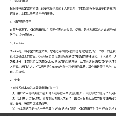
4、信息的披露
根据法律规定或有权部门的要求提供您的个人信息时，本网站将根据执法单位的要求
何披露，本网站均不承担任何责任。
5、供应商的使用
在某些情况下，KTC商用通过供应商代表它去收集、使用、分析及用其它方式处理信
致的方式处理信息。
6、Cookies
Cookie是一种小型的数据文件，它通过网络服务器向您的浏览器分配一个唯一的匿名
读取您硬盘上的信息。Cookies负责记录日后您到访本网站的种种活动、个人资料、浏
码和编号，本网站将会运用Cookies追访您的浏览喜好，从而向您提供感兴趣的信
入密码。简而言之，KTC商用将Cookies当作一种便捷的体验，其作用是使得用户
自己的身份。
7、免责
下列情况时本网站亦毋需承担任何责任：
（1）用户本人将相关密码告知他人或与他人共享注册帐户，由此导致的任何个人资
（2）任何由于黑客政击、计算机病毒侵入或发作、因政府管制而造成的暂时性关闭
露、丢失、被盗用或被篡改等。
（3）与本网站可能包含一些至其它 Web 站点的链接。KTC商用不对那些 Web 