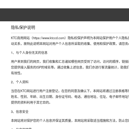
隐私保护说明
KTC商用网站（https://www.ktccd.com）隐私权保护声明为本网站保护用
动关系，故特此说明本网站对用户个人信息所采取的收集、使用和保护政策，请您务
1、与个人身份无关的信息
用户来到我们的网页，我们收集和汇总诸如哪些网页受到了访问，访问的顺序，链接
您提供接入服务的ISP的域名等。通过收集上述信息，我们亦进行客流量统计，助我
有效性。
2、个人资料
当您在KTC网站进行用户注册登记，在您的同意及确认下，本网站将通过注册表格
姓名、性别、年龄、出生日期、身份证号码、电话、通信地址、住址、电子邮件地址
提供的资料利用于其它目的。
3、信息安全
本网站将对保护您的个人信息并保证其质量，本网站将采取适当措施和方法，防止您