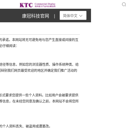
康冠科技官网 |
简体中文
户个人隐私的承诺。本网站将无可避免地与您产生直接或间接的互
必仔细阅读：
途径等信息，例如您的浏览器性质、操作系统种类、给
们辩别我们网页最受欢迎的地区并确定我们推广活动的
等形式要求您提供一些个人资料。比如用户会被要求提供
等信息，在未经您同意及确认之前，本网站不会将您所
的个人资料丢失、被盗用或遭篡改。