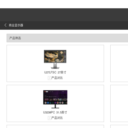
商业显示器
产品筛选
U27LFSC
27英寸
产品对比
U3238PC
31.5英寸
产品对比