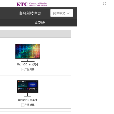
康冠科技官网 |
简体中文
业务联系
U3271SC
31.5英寸
产品对比
U2738PC
27英寸
产品对比